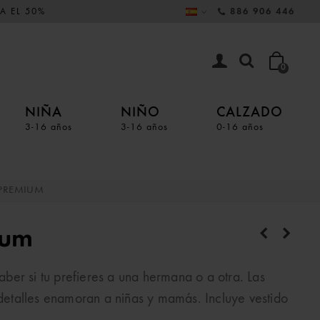
A EL 50%
886 906 446
0
NIÑA
NIÑO
CALZADO
3-16 años
3-16 años
0-16 años
 PREMIUM
ium
er si tu prefieres a una hermana o a otra. Las
 detalles enamoran a niñas y mamás. Incluye vestido