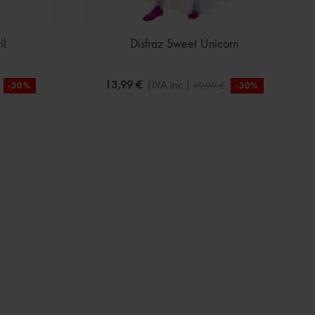
il
Disfraz Sweet Unicorn
13,99 €
(IVA inc.)
19,99 €
-30%
-30%