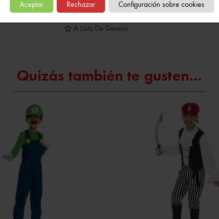
Aceptar
Rechazar
Configuración sobre cookies
Referencia:
84730957102089
A Lista De Deseos
Quizás también te gusten...