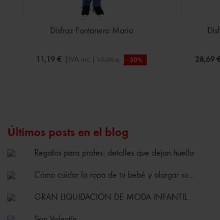
Disfraz Fontanero Mario
Dis
11,19 €
(IVA inc.)
28,69 
15,99 €
-30%
Últimos posts en el blog
Regalos para profes: detalles que dejan huella
Cómo cuidar la ropa de tu bebé y alargar su...
GRAN LIQUIDACIÓN DE MODA INFANTIL
San Valentín