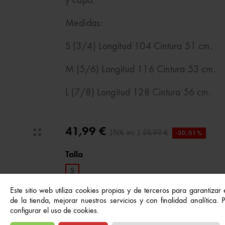
y capa.
Medidas:
S (3/4) Longitud 104 Cintura 51 cm.
M (5/6) Longitud 116 Cintura 53 cm.
L (7/8) Longitud 128 Cintura 56 cm.
41,99 €
(IVA inc.)
59,99 €
-30,01%
Talla
S
Este sitio web utiliza cookies propias y de terceros para garantizar
de la tienda, mejorar nuestros servicios y con finalidad analítica.
Añadir al carrito
-
+
configurar el uso de cookies.