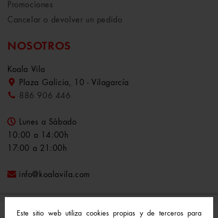
Promociones
Cancelar o devolver un pedido
NOSOTROS
Koala Vila
Plaza Galicia, 10 - Vilagarcía
886 906 446
Lunes a Sábado
10:00 a 14:00h
17:00 a 21:00h
info@koalavila.com
Este sitio web utiliza cookies propias y de terceros para