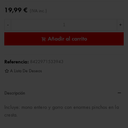
19,99 €
(IVA inc.)
-
+
Añadir al carrito
Referencia:
8422971533943
A Lista De Deseos
Descripción
Incluye: mono entero y gorro con enormes pinchos en la
cresta.