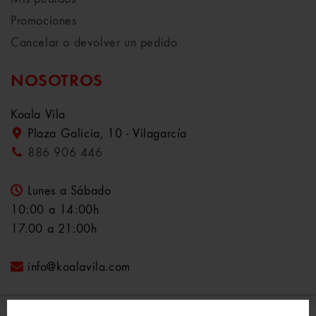
Promociones
Cancelar o devolver un pedido
NOSOTROS
Koala Vila
Plaza Galicia, 10 - Vilagarcía
886 906 446
Lunes a Sábado
10:00 a 14:00h
17:00 a 21:00h
info@koalavila.com