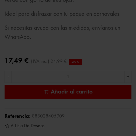
verde con gorro de tres ojos.
Ideal para disfrazar con tu peque en carnavales.
Si necesitas ayuda con las medidas, envíanos un
WhatsApp.
17,49 €
(IVA inc.)
24,99 €
-30%
-
+
Añadir al carrito
Referencia:
883028405909
A Lista De Deseos