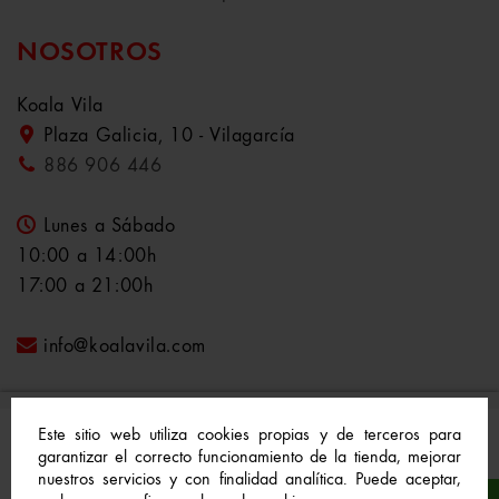
NOSOTROS
Koala Vila
Plaza Galicia, 10 - Vilagarcía
886 906 446
Lunes a Sábado
10:00 a 14:00h
17:00 a 21:00h
info@koalavila.com
Este sitio web utiliza cookies propias y de terceros para
garantizar el correcto funcionamiento de la tienda, mejorar
nuestros servicios y con finalidad analítica. Puede aceptar,
© 2021-2022 Koala Vila™. Todos los derechos