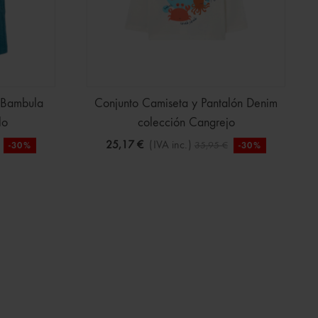
 Bambula
Conjunto Camiseta y Pantalón Denim
lo
colección Cangrejo
25,17 €
(IVA inc.)
35,95 €
-30%
-30%