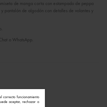
amiseta de manga corta con estampado de peppa
dos y pantalón de algodón con detalles de volantes y
o.
o Chat o WhatsApp.
 el correcto funcionamiento
 Puede aceptar, rechazar o