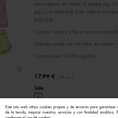
nunca pasan de moda, la peppa pig. C
pig y con brilli brilli y de colores surti
brilli brilli.
Colores: blanco y lila y rosa con amarill
Pídenos ayuda con las tallas en nuestr
Composición: 100% algodón
17,99 €
(IVA inc.)
Talla
6
Este sitio web utiliza cookies propias y de terceros para garantizar
SURTIDO
de la tienda, mejorar nuestros servicios y con finalidad analítica.
configurar el uso de cookies.