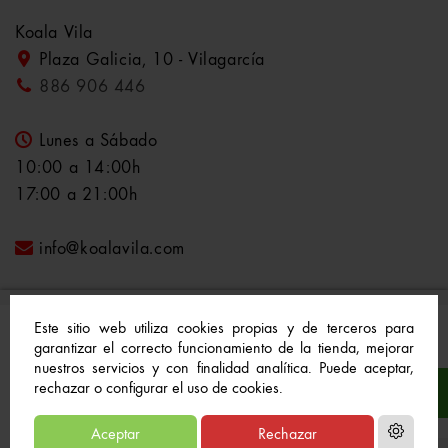
Koala Vila
Plaza Galicia, 10 - Vilagarcía
886 906 446
Lunes a Sábado
10:00 a 14:00h
17:00 a 21:00h
info@koalavila.com
Este sitio web utiliza cookies propias y de terceros para
garantizar el correcto funcionamiento de la tienda, mejorar
nuestros servicios y con finalidad analítica. Puede aceptar,
© 2021-2022 Koala Vila™. Todos los derechos
rechazar o configurar el uso de cookies.
reservados
Aceptar
Rechazar