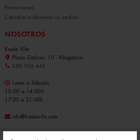
Promociones
Cancelar o devolver un pedido
NOSOTROS
Koala Vila
Plaza Galicia, 10 - Vilagarcía
886 906 446
Lunes a Sábado
10:00 a 14:00h
17:00 a 21:00h
info@koalavila.com