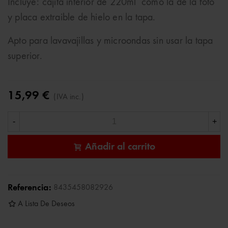
Incluye: cajita interior de 220ml como la de la foto
y placa extraible de hielo en la tapa.
Apto para lavavajillas y microondas sin usar la tapa
superior.
15,99 €
(IVA inc.)
-
+
Añadir al carrito
Referencia:
8435458082926
A Lista De Deseos