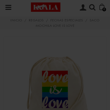
0
INICIO
/
REGALOS
/
FECHAS ESPECIALES
/
SACO
MOCHILA LOVE IS LOVE