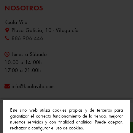
NOSOTROS
Koala Vila
Plaza Galicia, 10 - Vilagarcía
886 906 446
Lunes a Sábado
10:00 a 14:00h
17:00 a 21:00h
info@koalavila.com
Este sitio web utiliza cookies propias y de terceros para
garantizar el correcto funcionamiento de la tienda, mejorar
nuestros servicios y con finalidad analítica. Puede aceptar,
© 2021-2022 Koala Vila™. Todos los derechos
rechazar o configurar el uso de cookies.
reservados