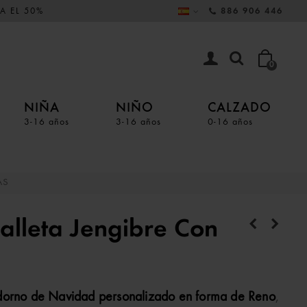
A EL 50%
886 906 446
0
NIÑA
NIÑO
CALZADO
3-16 años
3-16 años
0-16 años
AS
lleta Jengibre Con
dorno de Navidad personalizado en forma de Reno
,