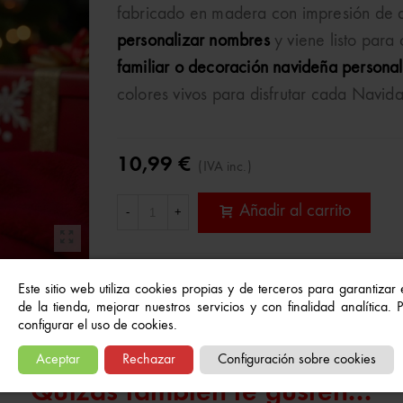
fabricado en madera con impresión de al
personalizar nombres
y viene listo para
familiar o decoración navideña persona
colores vivos para disfrutar cada Navid
10,99 €
(IVA inc.)
Añadir al carrito
-
+
Referencia:
AD04
Este sitio web utiliza cookies propias y de terceros para garantizar
A Lista De Deseos
de la tienda, mejorar nuestros servicios y con finalidad analítica.
configurar el uso de cookies.
Aceptar
Rechazar
Configuración sobre cookies
Quizás también te gusten...