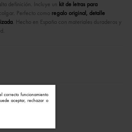
ta definición. Incluye un
kit de letras para
 colgar. Perfecto como
regalo original, detalle
lizada
. Hecho en España con materiales duraderos y
ad.
 el correcto funcionamiento
 Puede aceptar, rechazar o