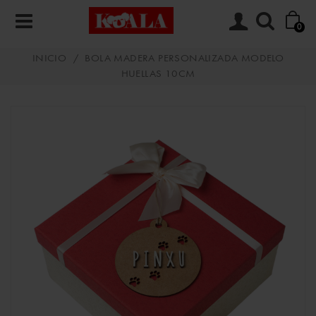
0
INICIO
/
BOLA MADERA PERSONALIZADA MODELO
HUELLAS 10CM