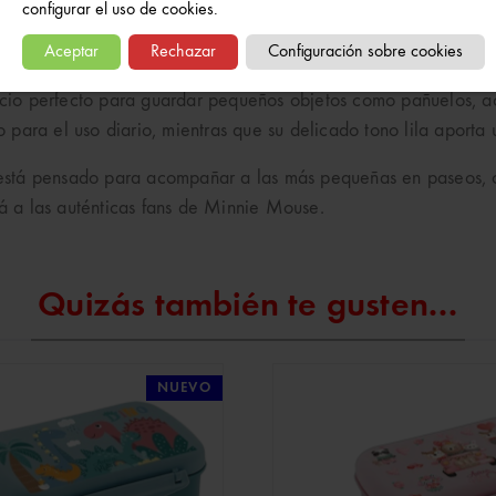
configurar el uso de cookies.
o ideal para las niñas que adoran el universo Disney. Su origi
co y lleno de personalidad.
Aceptar
Rechazar
Configuración sobre cookies
io perfecto para guardar pequeños objetos como pañuelos, acc
para el uso diario, mientras que su delicado tono lila aporta 
so está pensado para acompañar a las más pequeñas en paseos, c
 a las auténticas fans de Minnie Mouse.
Quizás también te gusten...
NUEVO