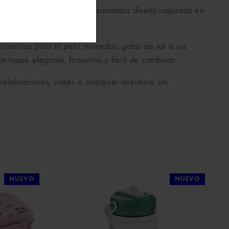
nal formato redondo y su encantador diseño inspirado en
esorios para el pelo, monedas, gafas de sol o sus
un toque elegante, femenino y fácil de combinar.
elebraciones, viajes o cualquier aventura. Un
NUEVO
NUEVO