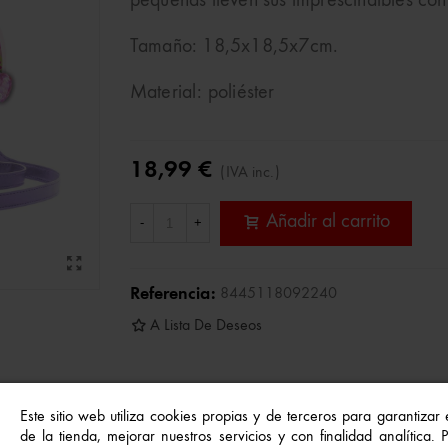
pequeñas lleven sus imprescindibles con
Tamaño: 18,5x18,5x7cm.
Material: poliéster
18,99 €
(IVA inc.)
Añadir al carrito
-
+
Referencia:
8445118092240
A Lista De Deseos
Este sitio web utiliza cookies propias y de terceros para garantizar
de la tienda, mejorar nuestros servicios y con finalidad analítica.