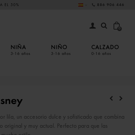
A EL 50%
886 906 446
0
NIÑA
NIÑO
CALZADO
3-16 años
3-16 años
0-16 años
isney
r lila, un accesorio dulce y sofisticado que combina
original y muy actual. Perfecto para que las