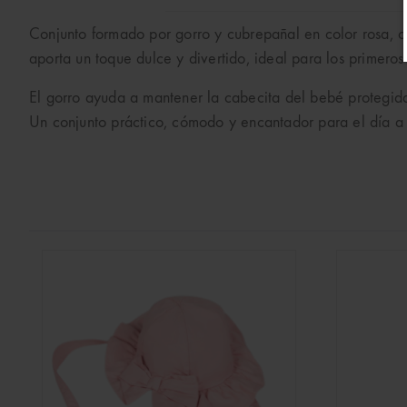
Conjunto formado por gorro y cubrepañal en color rosa, co
aporta un toque dulce y divertido, ideal para los primeros
El gorro ayuda a mantener la cabecita del bebé protegida 
Un conjunto práctico, cómodo y encantador para el día a 