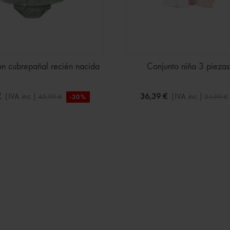
on cubrepañal recién nacida
Conjunto niña 3 piezas 
€
(IVA inc.)
36,39 €
(IVA inc.)
45,99 €
51,99 €
-30%