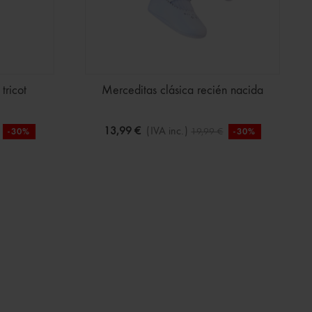
tricot
Merceditas clásica recién nacida
13,99 €
(IVA inc.)
19,99 €
-30%
-30%