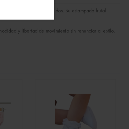
sensible de los recién nacidos. Su estampado frutal
odidad y libertad de movimiento sin renunciar al estilo.