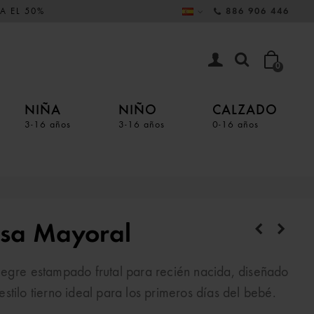
A EL 50%
886 906 446
0
NIÑA
NIÑO
CALZADO
3-16 años
3-16 años
0-16 años
osa Mayoral
legre estampado frutal para recién nacida, diseñado
tilo tierno ideal para los primeros días del bebé.