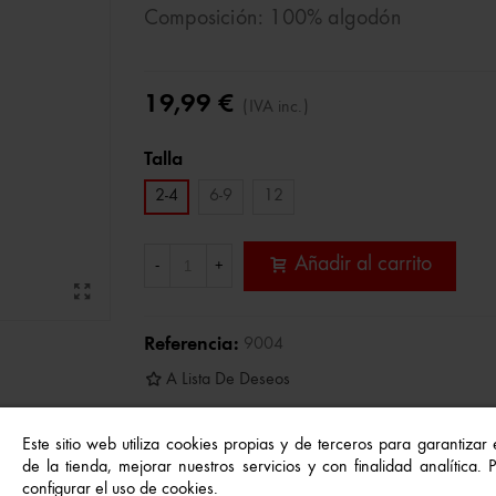
Composición: 100% algodón
19,99 €
(IVA inc.)
Talla
2-4
6-9
12
Añadir al carrito
-
+
Referencia:
9004
A Lista De Deseos
Este sitio web utiliza cookies propias y de terceros para garantizar
de la tienda, mejorar nuestros servicios y con finalidad analítica.
configurar el uso de cookies.