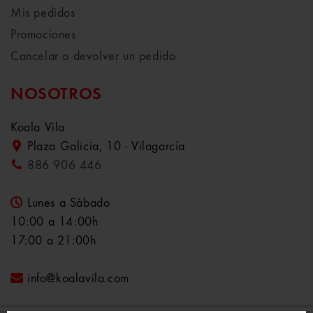
Mis pedidos
Promociones
Cancelar o devolver un pedido
NOSOTROS
Koala Vila
Plaza Galicia, 10 - Vilagarcía
886 906 446
Lunes a Sábado
10:00 a 14:00h
17:00 a 21:00h
info@koalavila.com