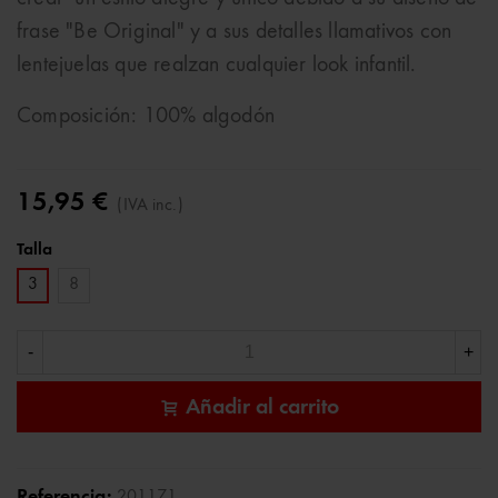
frase "Be Original" y a sus detalles llamativos con
lentejuelas que realzan cualquier look infantil.
Composición: 100% algodón
15,95 €
(IVA inc.)
Talla
3
8
-
+
Añadir al carrito
Referencia:
201171