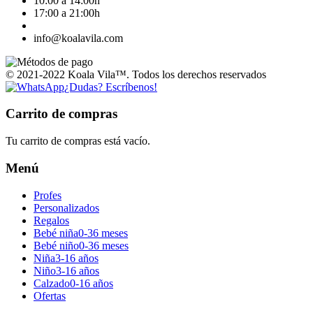
10:00 a 14:00h
17:00 a 21:00h
info@koalavila.com
© 2021-2022 Koala Vila™. Todos los derechos reservados
¿Dudas? Escríbenos!
Carrito de compras
Tu carrito de compras está vacío.
Menú
Profes
Personalizados
Regalos
Bebé niña
0-36 meses
Bebé niño
0-36 meses
Niña
3-16 años
Niño
3-16 años
Calzado
0-16 años
Ofertas