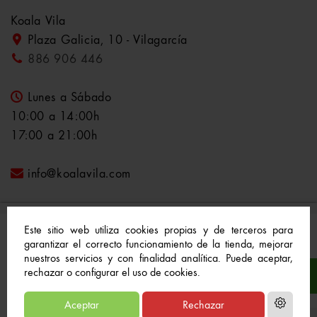
Koala Vila
Plaza Galicia, 10 - Vilagarcía
886 906 446
Lunes a Sábado
10:00 a 14:00h
17:00 a 21:00h
info@koalavila.com
Este sitio web utiliza cookies propias y de terceros para
garantizar el correcto funcionamiento de la tienda, mejorar
nuestros servicios y con finalidad analítica. Puede aceptar,
© 2021-2022 Koala Vila™. Todos los derechos
rechazar o configurar el uso de cookies.
reservados
Aceptar
Rechazar