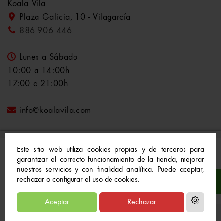
Koala Vila
Plaza Galicia, 10 - Vilagarcía
886 906 446
Lunes a Sábado
10:00 a 14:00h
17:00 a 21:00h
info@koalavila.com
Este sitio web utiliza cookies propias y de terceros para
garantizar el correcto funcionamiento de la tienda, mejorar
nuestros servicios y con finalidad analítica. Puede aceptar,
© 2021-2022 Koala Vila™. Todos los derechos
rechazar o configurar el uso de cookies.
reservados
Aceptar
Rechazar