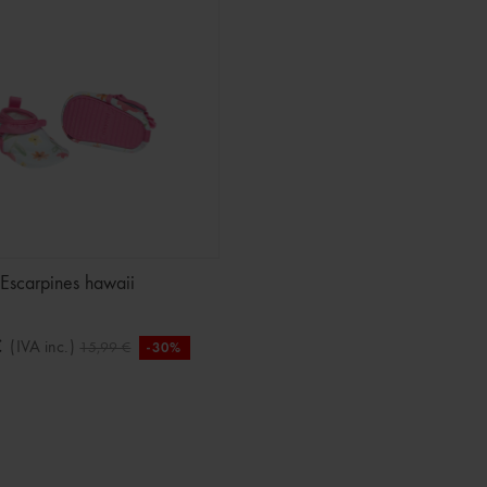
Escarpines hawaii
€
(IVA inc.)
15,99 €
-30%