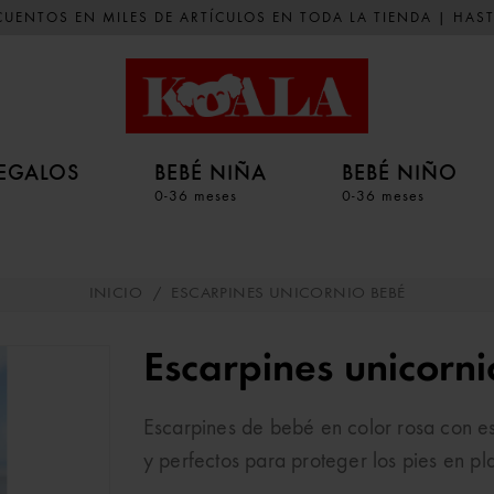
UENTOS EN MILES DE ARTÍCULOS EN TODA LA TIENDA | HAST
EGALOS
BEBÉ NIÑA
BEBÉ NIÑO
0-36 meses
0-36 meses
INICIO
/
ESCARPINES UNICORNIO BEBÉ
Escarpines unicorn
Escarpines de bebé en color rosa con es
y perfectos para proteger los pies en pl