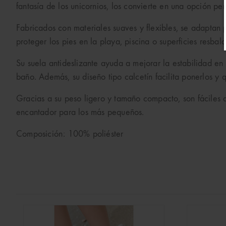
fantasía de los unicornios, los convierte en una opción pe
Fabricados con materiales suaves y flexibles, se adaptan
proteger los pies en la playa, piscina o superficies resb
Su suela antideslizante ayuda a mejorar la estabilidad en
baño. Además, su diseño tipo calcetín facilita ponerlos y q
Gracias a su peso ligero y tamaño compacto, son fáciles d
encantador para los más pequeños.
Composición: 100% poliéster