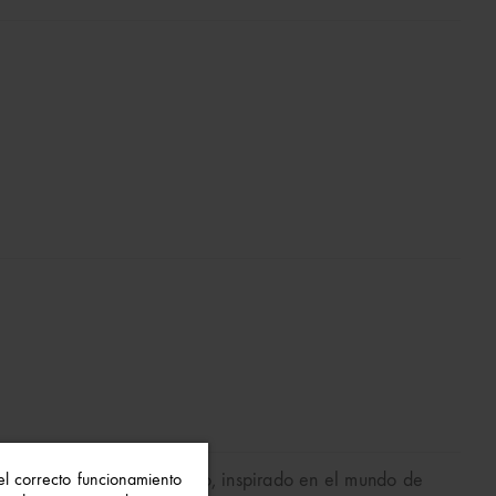
 Su diseño dulce y colorido, inspirado en el mundo de
 el correcto funcionamiento