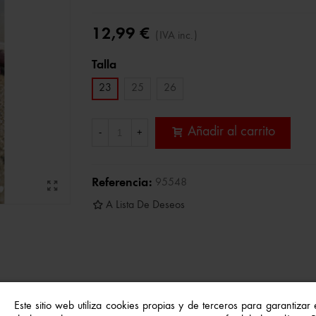
12,99 €
(IVA inc.)
Talla
23
25
26
Añadir al carrito
-
+
Referencia:
95548
A Lista De Deseos
y arco iris son el complemento ideal para los días de verano.
Este sitio web utiliza cookies propias y de terceros para garantizar