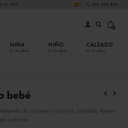
A EL 50%
886 906 446
0
NIÑA
NIÑO
CALZADO
3-16 años
3-16 años
0-16 años
io bebé
tampado de unicornio y arco iris, cómodos, ligeros
aya o piscina.