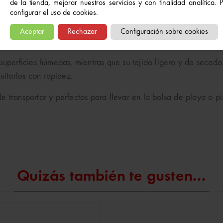
de la tienda, mejorar nuestros servicios y con finalidad analítica.
rfecta para niñas, combinando estilo y funcionalidad.
configurar el uso de cookies.
 perfectamente al pie del bebé sin oprimir, proporcionando un
Aceptar
Rechazar
Configuración sobre cookies
aladizas, evitando rozaduras y aportando mayor seguridad.
 superficies húmedas, mientras que su tejido ligero y de secado
uitarlos con rapidez.
e transportar y perfectos para llevar en la bolsa de playa o 
Quizás también te gusten...