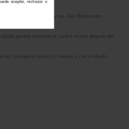
 Puede aceptar, rechazar o
a gran comodidad durante su uso. Son ideales para
 rápido permite mantener el confort incluso después del
piscina. Una opción práctica, cómoda y con un diseño