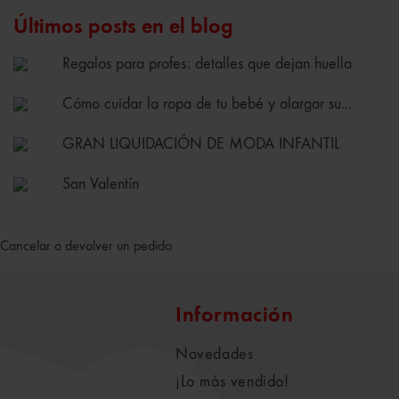
Últimos posts en el blog
Regalos para profes: detalles que dejan huella
Cómo cuidar la ropa de tu bebé y alargar su...
GRAN LIQUIDACIÓN DE MODA INFANTIL
San Valentín
Cancelar o devolver un pedido
Información
Novedades
¡Lo más vendido!