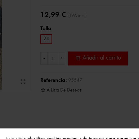
12,99 €
(IVA inc.)
Talla
24
Añadir al carrito
-
+
Referencia:
95547
A Lista De Deseos
males marinos son una opción ideal para disfrutar del verano 