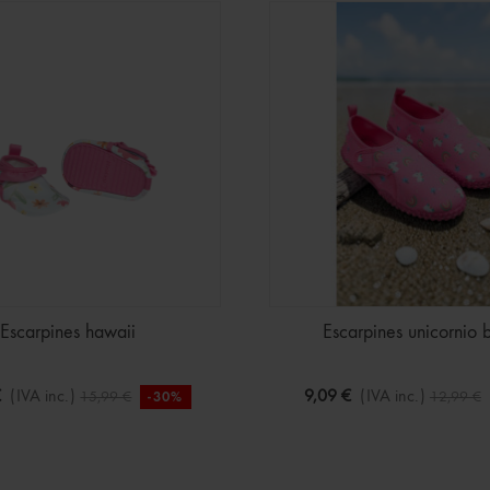
Escarpines hawaii
Escarpines unicornio 
€
(IVA inc.)
9,09 €
(IVA inc.)
15,99 €
12,99 €
-30%