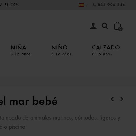
A EL 50%
886 906 446
0
NIÑA
NIÑO
CALZADO
3-16 años
3-16 años
0-16 años
el mar bebé
stampado de animales marinos, cómodos, ligeros y
a o piscina.