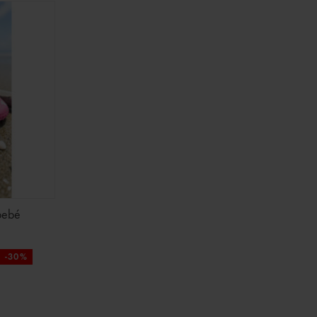
bebé
-30%