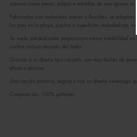
marinos como peces, pulpos o estrellas de mar aporta un 
Fabricados con materiales suaves y flexibles, se adaptan
los pies en la playa, piscina o superficies resbaladizas, 
Su suela antideslizante proporciona mayor estabilidad en
confort incluso después del baño.
Gracias a su diseño tipo calcetín, son muy fáciles de pone
playa o piscina.
Una opción práctica, segura y con un diseño veraniego q
Composición: 100% poliéster