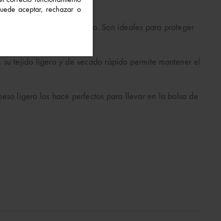
 el correcto funcionamiento
 Puede aceptar, rechazar o
ma comodidad durante su uso. Son ideales para proteger
 su tejido ligero y de secado rápido permite mantener el
peso ligero los hace perfectos para llevar en la bolsa de