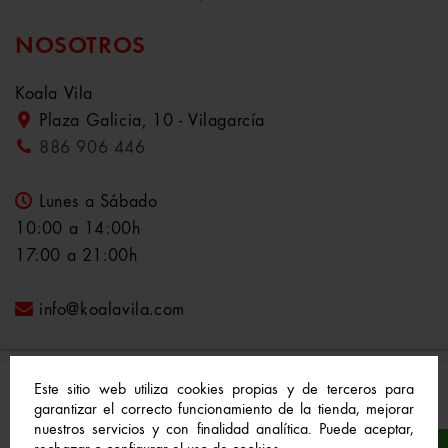
NOSOTROS
Koala Vila
Plaza Galicia, 10 - Vilagarcía
886 906 446
Lunes a Sábado
10:00 a 14:00h
17:00 a 21:00h
info@koalavila.com
Este sitio web utiliza cookies propias y de terceros para
garantizar el correcto funcionamiento de la tienda, mejorar
nuestros servicios y con finalidad analítica. Puede aceptar,
© 2021-2022 Koala Vila™. Todos los derechos