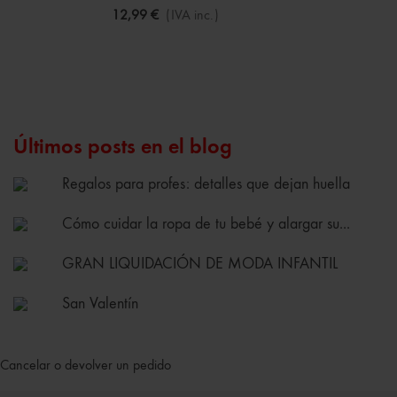
12,99 €
(IVA inc.)
Últimos posts en el blog
Regalos para profes: detalles que dejan huella
Cómo cuidar la ropa de tu bebé y alargar su...
GRAN LIQUIDACIÓN DE MODA INFANTIL
San Valentín
Cancelar o devolver un pedido