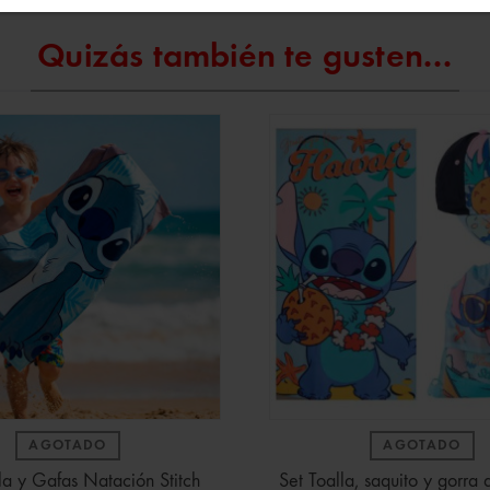
Quizás también te gusten...
AGOTADO
AGOTADO
la y Gafas Natación Stitch
Set Toalla, saquito y gorra