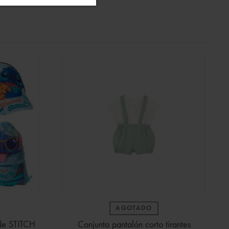
AGOTADO
 de STITCH
Conjunto pantalón corto tirantes