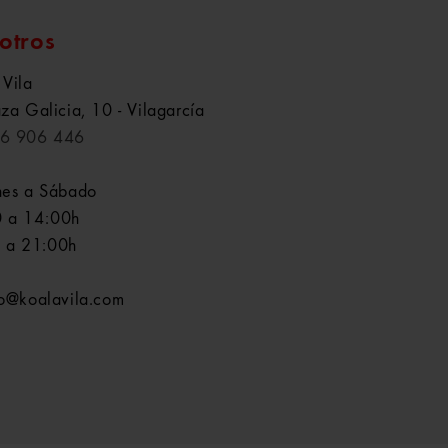
otros
 Vila
aza Galicia, 10 - Vilagarcía
6 906 446
nes a Sábado
 a 14:00h
 a 21:00h
fo@koalavila.com