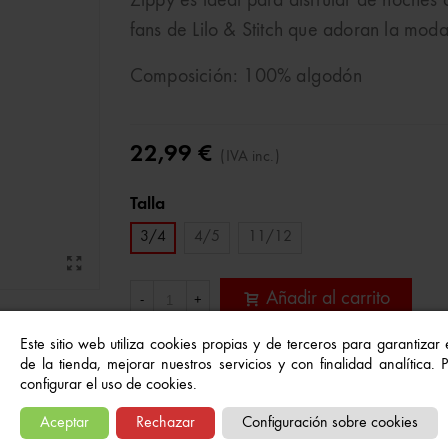
Zippy es ideal para disfrutar de noches 
fans de Lilo & Stitch que adoran la mod
Composición: 100% algodón
22,99 €
(IVA inc.)
Talla
3/4
4/5
11/12
Añadir al carrito
-
+
Este sitio web utiliza cookies propias y de terceros para garantizar
de la tienda, mejorar nuestros servicios y con finalidad analítica.
Referencia:
5606812363026
configurar el uso de cookies.
A Lista De Deseos
Aceptar
Rechazar
Configuración sobre cookies