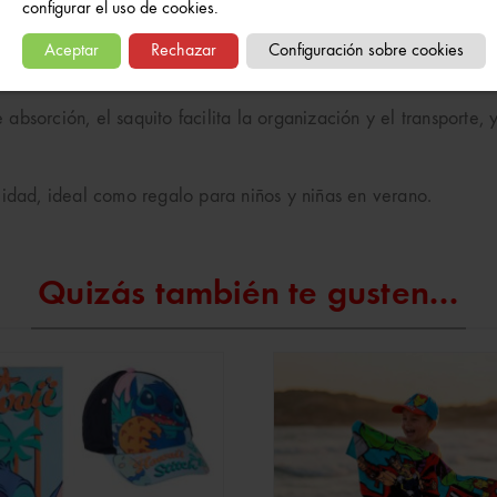
configurar el uso de cookies.
aca por su estilo veraniego en tonos llamativos que encantan a 
Aceptar
Rechazar
Configuración sobre cookies
rsiones.
absorción, el saquito facilita la organización y el transporte,
lidad, ideal como regalo para niños y niñas en verano.
Quizás también te gusten...