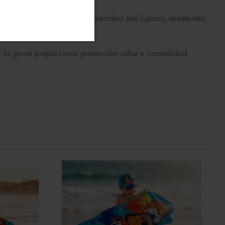
los más pequeños. Los materiales son ligeros, resistentes
 y la gorra proporciona protección solar y comodidad