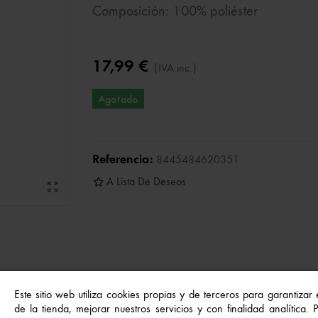
Composición: 100% poliéster
17,99 €
(IVA inc.)
Agotado
Referencia:
8445484620351
A Lista De Deseos
 perfecto para los días de sol. Incluye una toalla suave y abso
Este sitio web utiliza cookies propias y de terceros para garantizar
de la tienda, mejorar nuestros servicios y con finalidad analítica.
, y una gorra con visera que protege del sol durante las activ