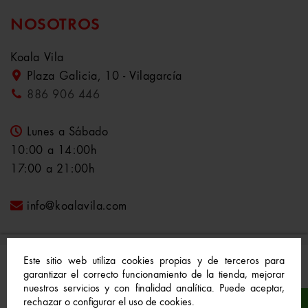
NOSOTROS
Koala Vila
Plaza Galicia, 10 - Vilagarcía
886 906 446
Lunes a Sábado
10:00 a 14:00h
17:00 a 21:00h
info@koalavila.com
Este sitio web utiliza cookies propias y de terceros para
garantizar el correcto funcionamiento de la tienda, mejorar
nuestros servicios y con finalidad analítica. Puede aceptar,
© 2021-2022 Koala Vila™. Todos los derechos
rechazar o configurar el uso de cookies.