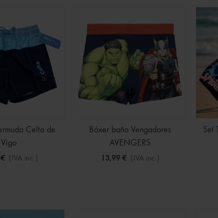
ines Bluey Surtidos
(IVA inc.)
2,50 €
-30%
 CAJA FUERTE colores
€
(IVA inc.)
ra Infantil de Dragon
 Manga Larga
ermuda Celta de
Bóxer baño Vengadores
Set 
€
(IVA inc.)
22,99 €
Vigo
AVENGERS
 €
(IVA inc.)
13,99 €
(IVA inc.)
o En Azul Marino Para
€
(IVA inc.)
15,99 €