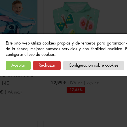
Este sitio web utiliza cookies propias y de terceros para garantizar
de la tienda, mejorar nuestros servicios y con finalidad analítica.
configurar el uso de cookies.
Aceptar
Rechazar
Configuración sobre cookies
Toalla
To
GOTADO
odón STITCH 70 x
140
22,99 €
(IVA inc.)
27,99 €
-17,86%
 €
(IVA inc.)