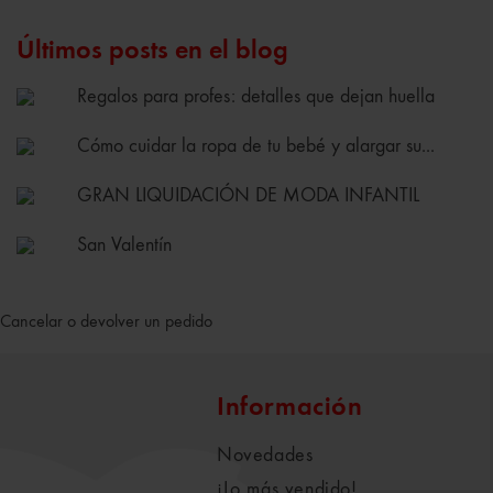
Últimos posts en el blog
Regalos para profes: detalles que dejan huella
Cómo cuidar la ropa de tu bebé y alargar su...
GRAN LIQUIDACIÓN DE MODA INFANTIL
San Valentín
Cancelar o devolver un pedido
Información
Novedades
¡Lo más vendido!