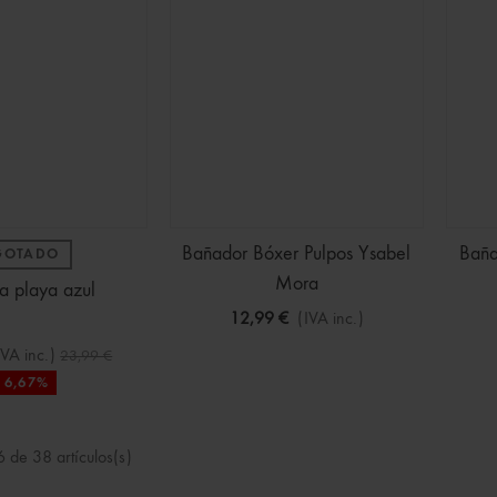
Bañador Bóxer Pulpos Ysabel
Baña
GOTADO
Mora
a playa azul
12,99 €
(IVA inc.)
IVA inc.)
23,99 €
16,67%
 de 38 artículos(s)