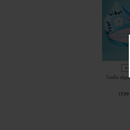
A
Toalla alg
17,99