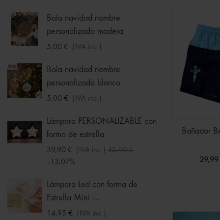
Bola navidad nombre
Calcet
personalizado madera
1,75 €
5,00 €
(IVA inc.)
Hucha
Bola navidad nombre
33,95 
personalizado blanco
5,00 €
(IVA inc.)
Sudade
Ball -
Lámpara PERSONALIZABLE con
Bañador B
forma de estrella
16,09 
-30%
39,90 €
(IVA inc.)
45,90 €
29,99
-13,07%
Chalec
Niña
Lámpara Led con forma de
Estrella Mini -...
11,19 
-30%
14,95 €
(IVA inc.)