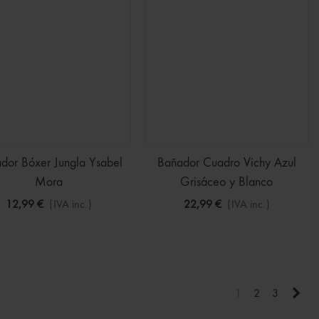
dor Bóxer Jungla Ysabel
Bañador Cuadro Vichy Azul
Mora
Grisáceo y Blanco
12,99 €
(IVA inc.)
22,99 €
(IVA inc.)
Sigu
1
2
3