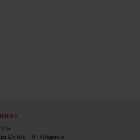
otros
 Vila
aza Galicia, 10 - Vilagarcía