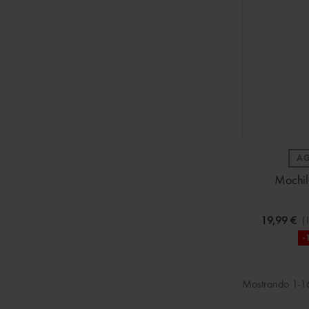
A
Mochil
19,99 €
(
-
Mostrando 1-16