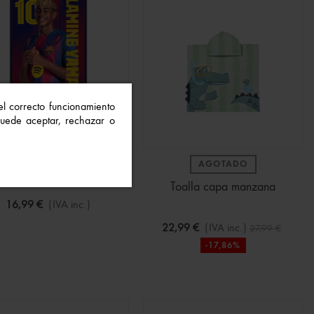
 el correcto funcionamiento
 Puede aceptar, rechazar o
alla Lamine Yamal F.C
AGOTADO
Barcelona microfibra
Toalla capa manzana
16,99 €
(IVA inc.)
22,99 €
(IVA inc.)
27,99 €
-17,86%