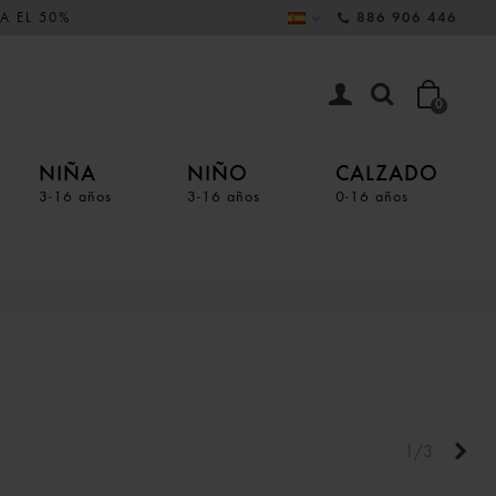
A EL 50%
886 906 446
0
NIÑA
NIÑO
CALZADO
3-16 años
3-16 años
0-16 años
Sigu
1/3