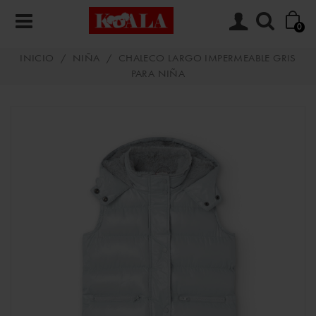
0
INICIO
/
NIÑA
/
CHALECO LARGO IMPERMEABLE GRIS
PARA NIÑA