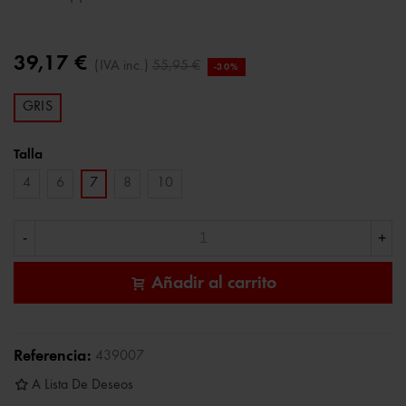
39,17 €
(IVA inc.)
55,95 €
-30%
GRIS
Talla
4
6
7
8
10
-
+
Añadir al carrito
Referencia:
439007
A Lista De Deseos