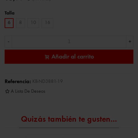
Talla
6
8
10
16
-
+
Añadir al carrito
Referencia:
KB-ND3881-19
A Lista De Deseos
Quizás también te gusten...