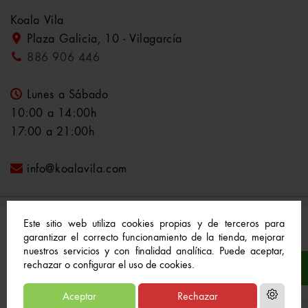
Koala Vila
Plaza Galicia, 10 - Vilagarcía
886 906 446
Lunes a Sábado
10:00 a 14:00h
17:00 a 21:00h
info@koalavila.com
Este sitio web utiliza cookies propias y de terceros para
garantizar el correcto funcionamiento de la tienda, mejorar
nuestros servicios y con finalidad analítica. Puede aceptar,
© 2021-2022 Koala Vila™. Todos los derechos
rechazar o configurar el uso de cookies.
reservados
Aceptar
Rechazar