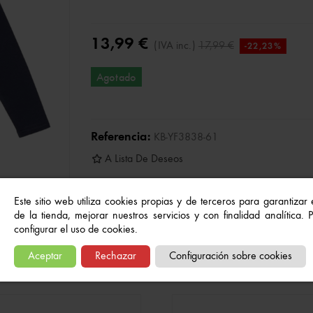
13,99 €
(IVA inc.)
17,99 €
-22,23%
Agotado
Referencia:
KB-YF3838-61
A Lista De Deseos
Este sitio web utiliza cookies propias y de terceros para garantizar
de la tienda, mejorar nuestros servicios y con finalidad analítica.
configurar el uso de cookies.
Quizás también te gusten...
Aceptar
Rechazar
Configuración sobre cookies