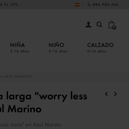
A EL 50%
886 906 446
0
NIÑA
NIÑO
CALZADO
3-16 años
3-16 años
0-16 años
N AZUL MARINO
 larga "worry less
ul Marino
usic more" en Azul Marino