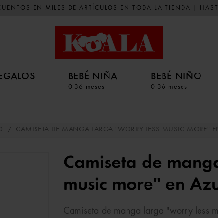
UENTOS EN MILES DE ARTÍCULOS EN TODA LA TIENDA | HAST
EGALOS
BEBÉ NIÑA
BEBÉ NIÑO
0-36 meses
0-36 meses
O
/
CAMISETA DE MANGA LARGA "WORRY LESS MUSIC MORE" E
Camiseta de manga
music more" en Az
Camiseta de manga larga "worry less m