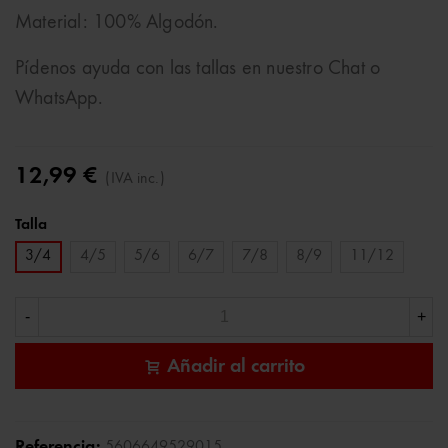
Material: 100% Algodón.
Pídenos ayuda con las tallas en nuestro Chat o
WhatsApp.
12,99 €
(IVA inc.)
Talla
3/4
4/5
5/6
6/7
7/8
8/9
11/12
-
+
Añadir al carrito
Referencia:
5606649529015