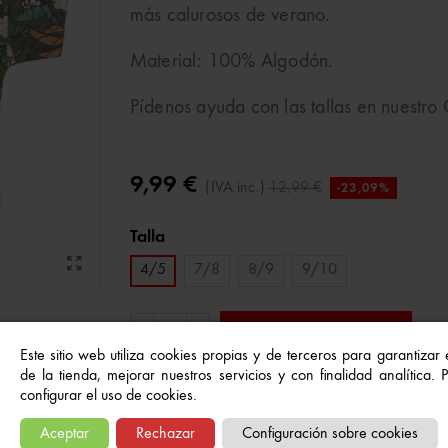
más calurosos de verano.
Material: 100% Algodón.
Pídenos ayuda con las tallas en nuestr
9,99 €
(IVA inc.)
12,99 €
-23,09%
Talla
4/5
7/8
8/9
9/10
Añadir al carrito
-
+
Este sitio web utiliza cookies propias y de terceros para garantizar
de la tienda, mejorar nuestros servicios y con finalidad analítica.
configurar el uso de cookies.
Referencia:
5606649528988
Aceptar
Rechazar
Configuración sobre cookies
A Lista De Deseos