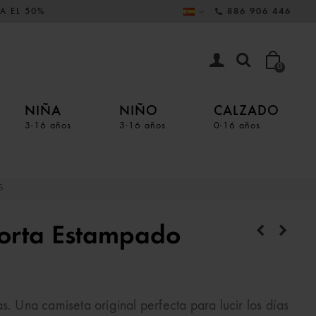
A EL 50%
886 906 446
0
NIÑA
NIÑO
CALZADO
3-16 años
3-16 años
0-16 años
S
orta Estampado
Una camiseta original perfecta para lucir los días