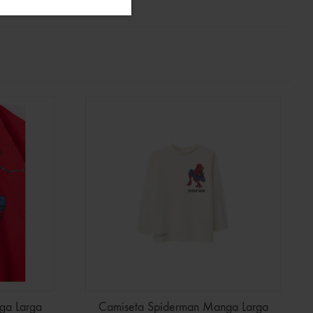
ga Larga
Camiseta Spiderman Manga Larga