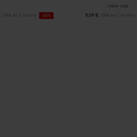
color rojo
€
(IVA inc.)
9,09 €
(IVA inc.)
15,99 €
12,99 €
-30%