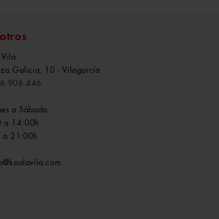
otros
 Vila
aza Galicia, 10 - Vilagarcía
6 906 446
nes a Sábado
 a 14:00h
 a 21:00h
fo@koalavila.com