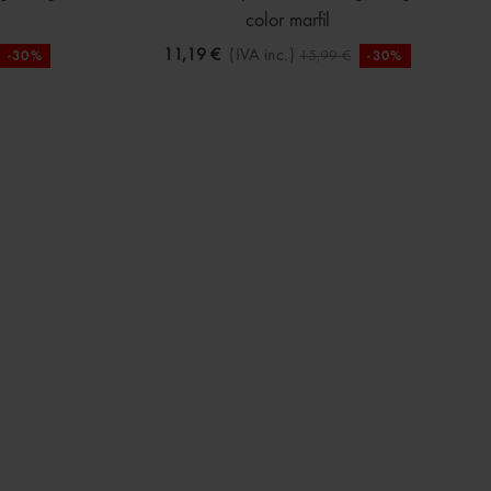
color marfil
11,19 €
(IVA inc.)
15,99 €
-30%
-30%