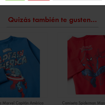
Quizás también te gusten...
a Marvel Capitán América
Camiseta Spiderman Man