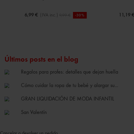
6,99 €
(IVA inc.)
11,19 
9,99 €
-30%
Últimos posts en el blog
Regalos para profes: detalles que dejan huella
Cómo cuidar la ropa de tu bebé y alargar su...
GRAN LIQUIDACIÓN DE MODA INFANTIL
San Valentín
Cancelar o devolver un pedido