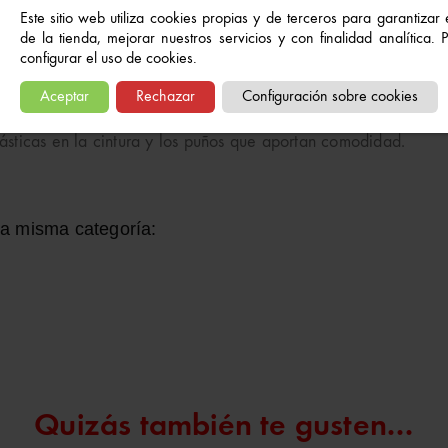
Este sitio web utiliza cookies propias y de terceros para garantizar
de la tienda, mejorar nuestros servicios y con finalidad analítica.
configurar el uso de cookies.
Aceptar
Rechazar
Configuración sobre cookies
erfecto para los rescates nocturnos
. Tiene un estampado en la p
elásticas en la cintura y los puños que aportan comodidad.
la misma categoría:
Quizás también te gusten...