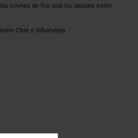
las novhes de frío que los peques estén
uestro Chat o WhatsApp.