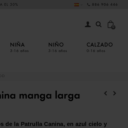
A EL 50%
886 906 446
0
NIÑA
NIÑO
CALZADO
3-16 años
3-16 años
0-16 años
GOD
nina manga larga
 de la Patrulla Canina, en azul cielo y