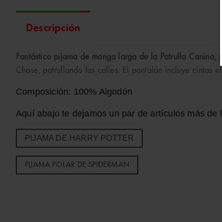
Descripción
Fantástico pijama de manga larga de la Patrulla Canina, p
Chase, patrullando las calles. El pantalón incluye cintas 
Composición: 100% Algodón
Aquí abajo te dejamos un par de artículos más de 
PIJAMA DE HARRY POTTER
PIJAMA POLAR DE SPIDERMAN