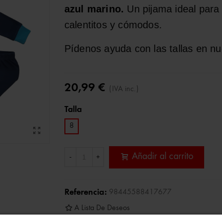
azul marino.
Un pijama ideal para 
calentitos y cómodos.
Pídenos ayuda con las tallas en n
20,99 €
(IVA inc.)
Talla
8
Añadir al carrito
-
+
Referencia:
98445588417677
A Lista De Deseos