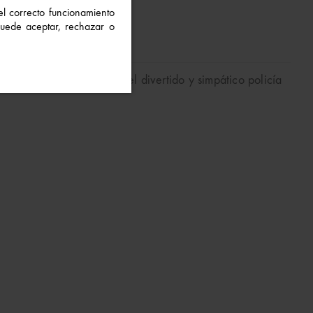
 el correcto funcionamiento
 Puede aceptar, rechazar o
arte frontal del pijama del divertido y simpático policía