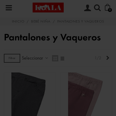
0
INICIO
/
BEBÉ NIÑA
/
PANTALONES Y VAQUEROS
Pantalones y Vaqueros
Seleccionar
Sigu
1/2
Filtrar