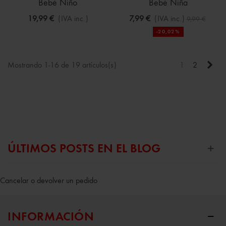
Bebé Niño
Bebé Niña
19,99 €
(IVA inc.)
7,99 €
(IVA inc.)
9,99 €
-20,02%
Sigu
Mostrando 1-16 de 19 artículos(s)
1
2
ÚLTIMOS POSTS EN EL BLOG
Cancelar o devolver un pedido
INFORMACIÓN