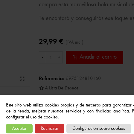
compra esta maravillosa bola musical d
Te encantará y conseguirás ese toque e
29,99 €
(IVA inc.)
Añadir al carrito
-
+
Referencia:
6975124810160
A Lista De Deseos
Este sitio web utiliza cookies propias y de terceros para garantizar
de la tienda, mejorar nuestros servicios y con finalidad analítica.
configurar el uso de cookies.
Aceptar
Rechazar
Configuración sobre cookies