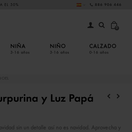
A EL 50%
886 906 446
0
NIÑA
NIÑO
CALZADO
3-16 años
3-16 años
0-16 años
NOEL
urpurina y Luz Papá
vidad sin un detalle así no es navidad. Aprovecha y