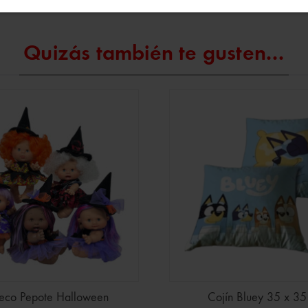
Quizás también te gusten...
co Pepote Halloween
Cojín Bluey 35 x 35