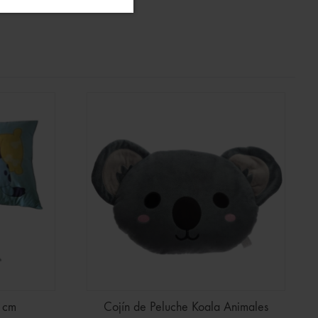
 cm
Cojín de Peluche Koala Animales