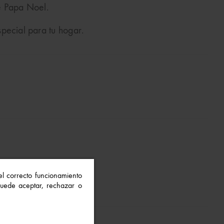
e Papa Noel.
special para tu hogar.
 el correcto funcionamiento
 Puede aceptar, rechazar o