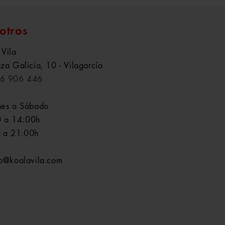
otros
 Vila
aza Galicia, 10 - Vilagarcía
6 906 446
nes a Sábado
 a 14:00h
 a 21:00h
fo@koalavila.com