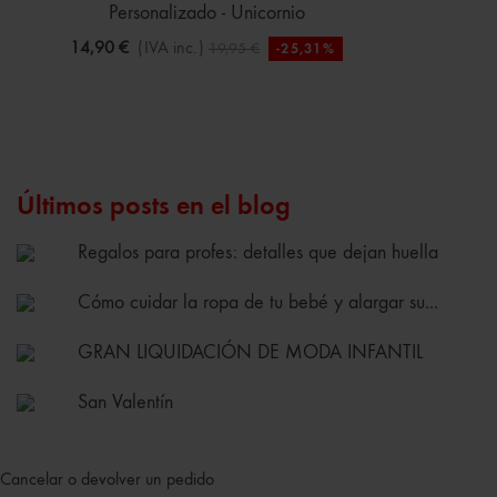
Personalizado - Unicornio
14,90 €
(IVA inc.)
19,95 €
-25,31%
Últimos posts en el blog
Regalos para profes: detalles que dejan huella
Cómo cuidar la ropa de tu bebé y alargar su...
GRAN LIQUIDACIÓN DE MODA INFANTIL
San Valentín
Cancelar o devolver un pedido