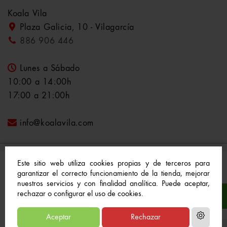
Koala Vila
Plaza Galicia, 10 - Vilagarcía
886 906 446
Lunes a Sábado
10:00 a 14:00h
17:00 a 21:00h
info@koalavila.com
Este sitio web utiliza cookies propias y de terceros para
garantizar el correcto funcionamiento de la tienda, mejorar
nuestros servicios y con finalidad analítica. Puede aceptar,
© 2021-2022 Koala Vila™. Todos los derechos
rechazar o configurar el uso de cookies.
reservados
Aceptar
Rechazar