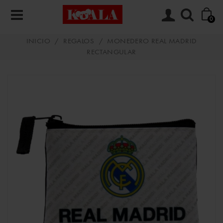
0
INICIO
/
REGALOS
/
MONEDERO REAL MADRID
RECTANGULAR