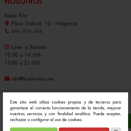
NOSOTROS
Koala Vila
Plaza Galicia, 10 - Vilagarcía
886 906 446
Lunes a Sábado
10:00 a 14:00h
17:00 a 21:00h
info@koalavila.com
Este sitio web utiliza cookies propias y de terceros para
garantizar el correcto funcionamiento de la tienda, mejorar
nuestros servicios y con finalidad analítica. Puede aceptar,
© 2021-2022 Koala Vila™. Todos los derechos
rechazar o configurar el uso de cookies.
reservados