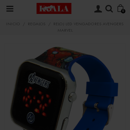
0
INICIO
/
REGALOS
/
RELOJ LED VENGADORES AVENGERS
MARVEL