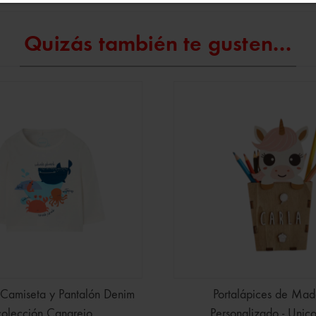
Quizás también te gusten...
 Camiseta y Pantalón Denim
Portalápices de Mad
colección Cangrejo
Personalizado - Unico