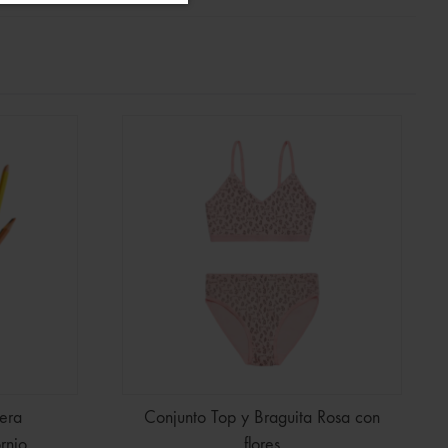
era
Conjunto Top y Braguita Rosa con
rnio
flores