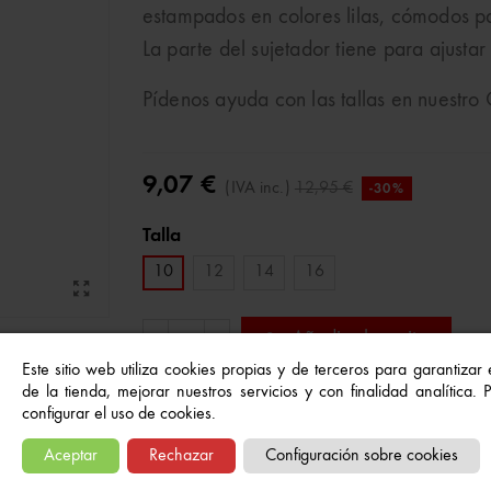
estampados en colores lilas, cómodos p
La parte del sujetador tiene para ajustar
Pídenos ayuda con las tallas en nuestr
9,07 €
(IVA inc.)
12,95 €
-30%
Talla
10
12
14
16
Añadir al carrito
-
+
Este sitio web utiliza cookies propias y de terceros para garantizar
de la tienda, mejorar nuestros servicios y con finalidad analítica.
configurar el uso de cookies.
Referencia:
18877
A Lista De Deseos
Aceptar
Rechazar
Configuración sobre cookies