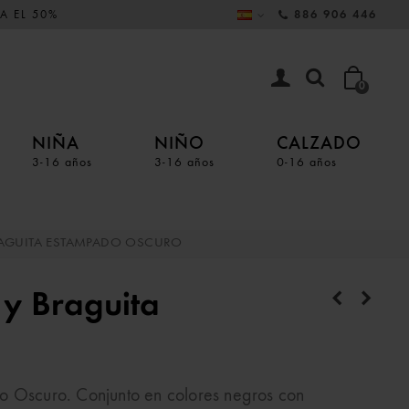
A EL 50%
886 906 446
0
NIÑA
NIÑO
CALZADO
3-16 años
3-16 años
0-16 años
AGUITA ESTAMPADO OSCURO
 y Braguita
o Oscuro. Conjunto en colores negros con