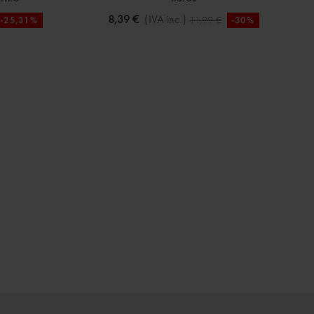
8,39 €
(IVA inc.)
11,99 €
-25,31%
-30%