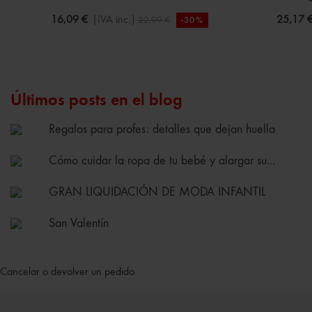
16,09 €
(IVA inc.)
25,17 
22,99 €
-30%
Últimos posts en el blog
Regalos para profes: detalles que dejan huella
Cómo cuidar la ropa de tu bebé y alargar su...
GRAN LIQUIDACIÓN DE MODA INFANTIL
San Valentín
Cancelar o devolver un pedido