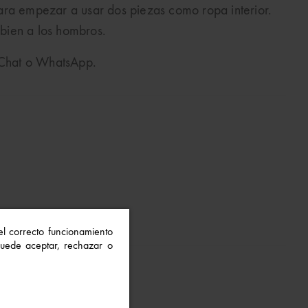
ara empezar a usar dos piezas como ropa interior.
 bien a los hombros.
o Chat o WhatsApp.
 el correcto funcionamiento
 Puede aceptar, rechazar o