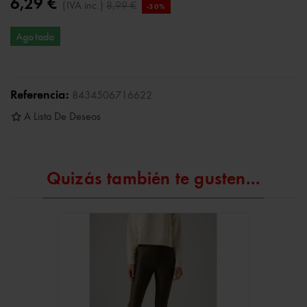
6,29 €
(IVA inc.)
8,99 €
-30%
Agotado
Referencia:
8434506716622
A Lista De Deseos
Quizás también te gusten...