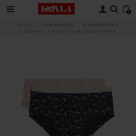
0
INICIO
/
COMPLEMENTOS
/
ROPA INTERIOR Y
CALCETINES
/
PACK DE 2 BRAGUITAS HIPSTER