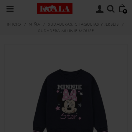
0
INICIO
/
NIÑA
/
SUDADERAS, CHAQUETAS Y JERSÉIS
/
SUDADERA MINNIE MOUSE