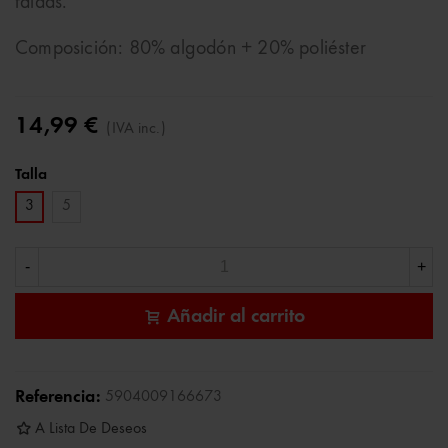
faldas.
Composición: 80% algodón + 20% poliéster
14,99 €
(IVA inc.)
Talla
3
5
-
+
Añadir al carrito
Referencia:
5904009166673
A Lista De Deseos