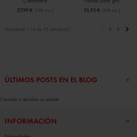
Cremallera
Flecos color gris
27,99 €
(IVA inc.)
35,95 €
(IVA inc.)
Sigu
Mostrando 1-16 de 35 artículos(s)
1
2
3
ÚLTIMOS POSTS EN EL BLOG
Cancelar o devolver un pedido
INFORMACIÓN
Novedades