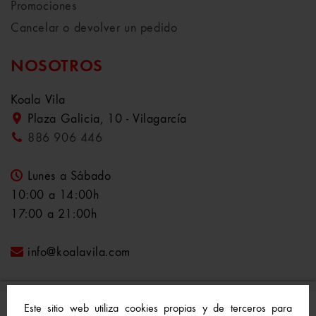
Promociones
Cancelar o devolver un pedido
NOSOTROS
Koala Vila
Plaza Galicia, 10 - Vilagarcía
886 906 446
Lunes a Sábado
10:00 a 14:00h
17:00 a 21:00h
info@koalavila.com
Este sitio web utiliza cookies propias y de terceros para