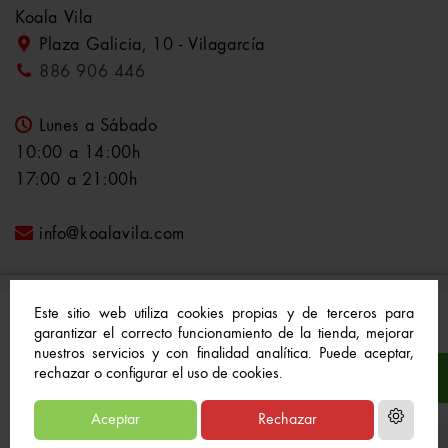
Koala Vila
Plaza Galicia, 10 - Vilagarcía
886 906 446
Lunes a Sábado
10:00 a 14:00h
17:00 a 21:00h
info@koalavila.com
Este sitio web utiliza cookies propias y de terceros para
garantizar el correcto funcionamiento de la tienda, mejorar
nuestros servicios y con finalidad analítica. Puede aceptar,
© 2021-2022 Koala Vila™. Todos los derechos
rechazar o configurar el uso de cookies.
reservados
Aceptar
Rechazar