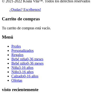
© 2021-2022 Koala Vila™. Todos los derechos reservados
¿Dudas? Escríbenos!
Carrito de compras
Tu carrito de compras está vacío.
Menú
Profes
Personalizados
Regalos
Bebé niña
0-36 meses
Bebé niño
0-36 meses
Niña
3-16 años
Niño
3-16 años
Calzado
0-16 años
Ofertas
visto recientemente