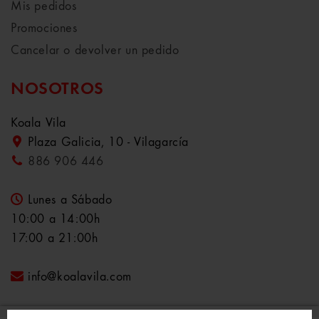
Mis pedidos
Promociones
Cancelar o devolver un pedido
NOSOTROS
Koala Vila
Plaza Galicia, 10 - Vilagarcía
886 906 446
Lunes a Sábado
10:00 a 14:00h
17:00 a 21:00h
info@koalavila.com