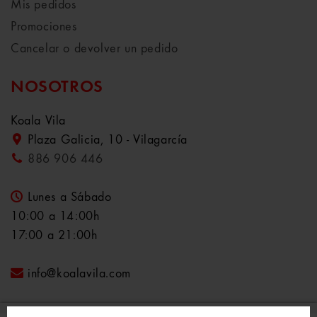
Mis pedidos
Promociones
Cancelar o devolver un pedido
NOSOTROS
Koala Vila
Plaza Galicia, 10 - Vilagarcía
886 906 446
Lunes a Sábado
10:00 a 14:00h
17:00 a 21:00h
info@koalavila.com