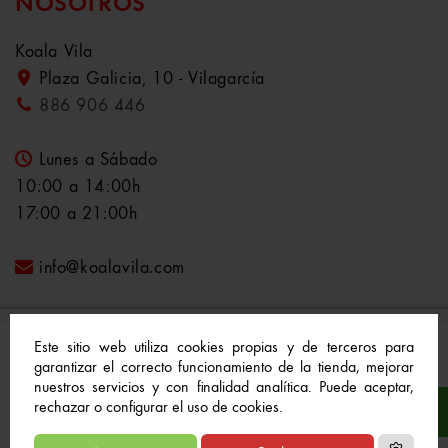
NOSOTROS
Koala Vila
Plaza Galicia, 10 - Vilagarcía
886 906 446
Lunes a Sábado
10:00 a 14:00h
17:00 a 21:00h
info@koalavila.com
Este sitio web utiliza cookies propias y de terceros para
garantizar el correcto funcionamiento de la tienda, mejorar
nuestros servicios y con finalidad analítica. Puede aceptar,
© 2021-2022 Koala Vila™. Todos los derechos
rechazar o configurar el uso de cookies.
reservados