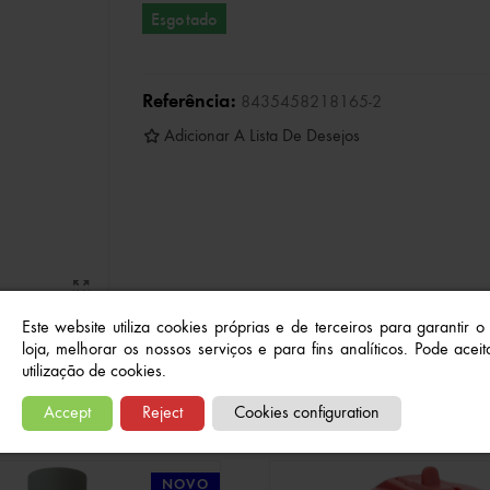
Esgotado
Referência:
8435458218165-2
Adicionar A Lista De Desejos
Este website utiliza cookies próprias e de terceiros para garantir 
loja, melhorar os nossos serviços e para fins analíticos. Pode aceita
utilização de cookies.
Produtos relacionados
Accept
Reject
Cookies configuration
NOVO