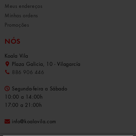
Meus endereços
Minhas ordens
Promoções
NÓS
Koala Vila
Plaza Galicia, 10 - Vilagarcía
886 906 446
Segunda-feira a Sábado
10:00 a 14:00h
17:00 a 21:00h
info@koalavila.com