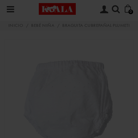
0
INICIO
/
BEBÉ NIÑA
/
BRAGUITA CUBREPAÑAL PLUMETI