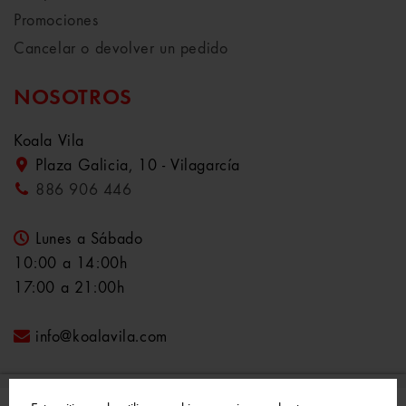
Promociones
Cancelar o devolver un pedido
NOSOTROS
Koala Vila
Plaza Galicia, 10 - Vilagarcía
886 906 446
Lunes a Sábado
10:00 a 14:00h
17:00 a 21:00h
info@koalavila.com